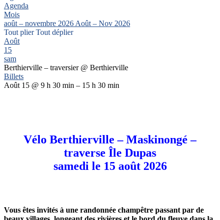
Agenda
Mois
août – novembre 2026
Août – Nov 2026
Tout plier
Tout déplier
Août
15
sam
Berthierville – traversier
@ Berthierville
Billets
Août 15 @ 9 h 30 min – 15 h 30 min
Vélo Berthierville – Maskinongé –
traverse Île Dupas
samedi le 15 août 2026
Vous êtes invités à une randonnée champêtre passant par de
beaux villages, longeant des rivières et le bord du fleuve dans la