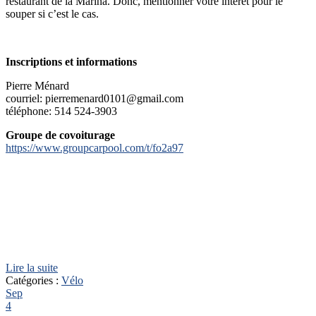
restaurant de la Marina. Donc, mentionner votre intérêt pour le
souper si c’est le cas.
Inscriptions et informations
Pierre Ménard
courriel: pierremenard0101@gmail.com
téléphone: 514 524-3903
Groupe de covoiturage
https://www.groupcarpool.com/t/fo2a97
Lire la suite
Catégories :
Vélo
Sep
4