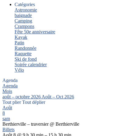
Catégories
Astronomie
baignade
Camping
Crampons
Fête 50e anniversaire
Kayak
Patin
Randonnée
Raquette
Ski de fond
Soirée calendrier
Vélo
Agenda
Agenda
Mois
août – octobre 2026
Août – Oct 2026
Tout plier
Tout déplier
Août
8
sam
Berthierville – traversier
@ Berthierville
Billets
Août 8 @ 9 h 30 min – 15 h 30 min