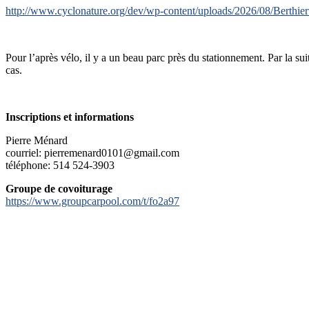
http://www.cyclonature.org/dev/wp-content/uploads/2026/08/Berthi
Pour l’après vélo, il y a un beau parc près du stationnement. Par la sui
cas.
Inscriptions et informations
Pierre Ménard
courriel: pierremenard0101@gmail.com
téléphone: 514 524-3903
Groupe de covoiturage
https://www.groupcarpool.com/t/fo2a97