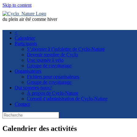
Skip to content
du plein air été comme hiver
<
Calendrier
Participants
S’abonner à l’infolettre de Cyclo-Nature
Devenir membre de Cyclo
Une journée à vélo
Groupe de covoiturage
Organisateurs
Fichiers pour organisateurs
Groupe de covoiturage
Qui sommes-nous?
À propos de Cyclo-Nature
Conseil d’administration de Cyclo-Nature
Contact
Calendrier des activités