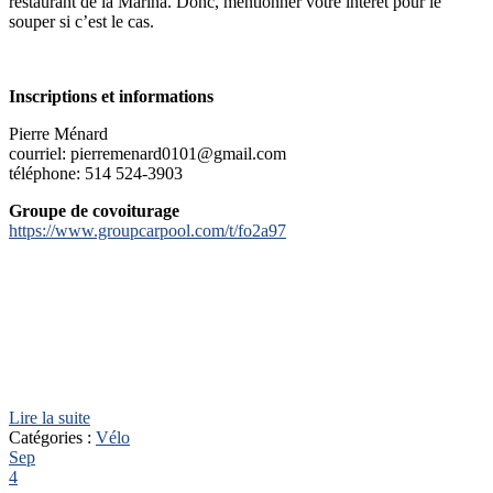
restaurant de la Marina. Donc, mentionner votre intérêt pour le
souper si c’est le cas.
Inscriptions et informations
Pierre Ménard
courriel: pierremenard0101@gmail.com
téléphone: 514 524-3903
Groupe de covoiturage
https://www.groupcarpool.com/t/fo2a97
Lire la suite
Catégories :
Vélo
Sep
4