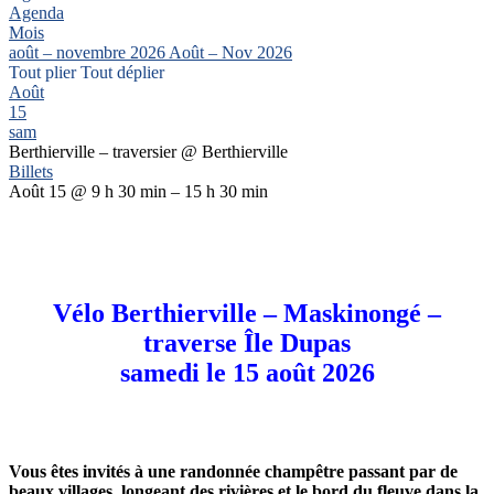
Agenda
Mois
août – novembre 2026
Août – Nov 2026
Tout plier
Tout déplier
Août
15
sam
Berthierville – traversier
@ Berthierville
Billets
Août 15 @ 9 h 30 min – 15 h 30 min
Vélo Berthierville – Maskinongé –
traverse Île Dupas
samedi le 15 août 2026
Vous êtes invités à une randonnée champêtre passant par de
beaux villages, longeant des rivières et le bord du fleuve dans la