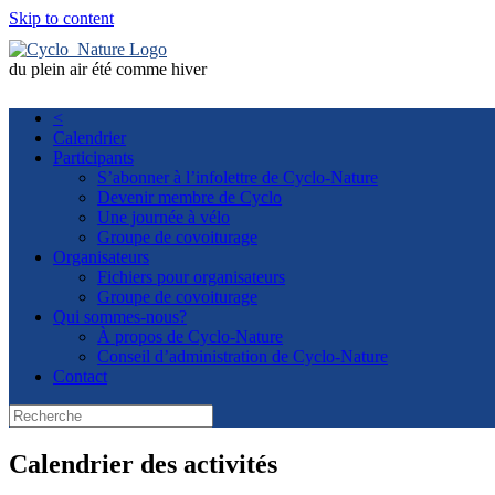
Skip to content
du plein air été comme hiver
<
Calendrier
Participants
S’abonner à l’infolettre de Cyclo-Nature
Devenir membre de Cyclo
Une journée à vélo
Groupe de covoiturage
Organisateurs
Fichiers pour organisateurs
Groupe de covoiturage
Qui sommes-nous?
À propos de Cyclo-Nature
Conseil d’administration de Cyclo-Nature
Contact
Calendrier des activités