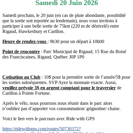
Samedi 20 Juin 2026
Samedi prochain, le 20 juin (en cas de pluie abondante, possibilité
que la sortie soit reportée au lendemain), nous vous invitons à
participer à une belle sortie de 75km (220 m de dénivelé) entre
Rigaud, Hawkesbury et Carillon.
Heure de rendez-vous
: 9h30 pour un départ à 10h00
Point de rencontre
: Parc Municipal de Rigaud, 15 Rue du Boisé
des Franciscaines, Rigaud, Québec J0P 1P0
Cotisation au Club
: 10$ pour la première sortie de l’année/5$ pour
les sorties subséquentes. SVP Ayez la monnaie exacte. Aussi,
veuillez prévoir 3$ en argent comptant pour le traversier
de
Carillon à Pointe Fortune.
Après le vélo, nous pourrons nous réunir dans le parc alors
n’oubliez pas d’apporter vos consommation/ grignotine/ chaise.
Voici le lien vers le parcours avec Ride with GPS
https://ridewithgps.com/routes/50730372?