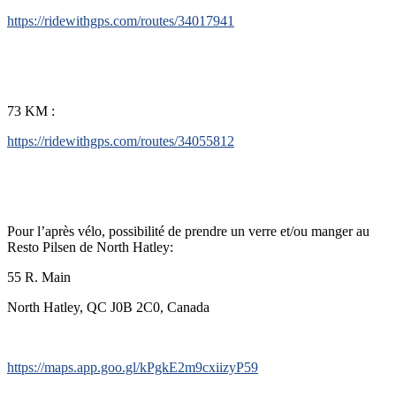
https://ridewithgps.com/routes/34017941
73 KM :
https://ridewithgps.com/routes/34055812
Pour l’après vélo, possibilité de prendre un verre et/ou manger au
Resto Pilsen de North Hatley:
55 R. Main
North Hatley, QC J0B 2C0, Canada
https://maps.app.goo.gl/kPgkE2m9cxiizyP59