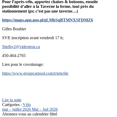
Pour l’après-vélo, apportez chaises & boissons, ensuite
possibilité d’aller à la Taverne la ferme, tout près du
stationnement (ps; c’est pas une taverne…)
https://maps.app.goo.gl/gLMbSqBTMNXSFDMZ6
Gilles Bouhier
SVP, inscription avant vendredi 17 h;
Shelby2@videotron.ca
450-464-2765
Lien pour le covoiturage:
https://www.groupcarpool.com/t/gmc6te
Lire la suite
Catégories :
Vélo
mai – juillet 2026
Mai – Juil 2026
Abonnez-vous au calendrier filtré