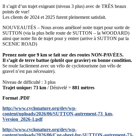
Il s’agit d’un trajet exigeant (niveau 3 plus) avec de TRÈS beaux
points de vue!
Les clients de 2024 et 2025 furent pleinement satisfait.
NOUVEAUTÉS – Nous avons amélioré notre trajet pour sortir de
SUTTON (via la plus belle route de SUTTON – la WOODARD)
ainsi que notre fin de trajet pour y entrer (arrive à SUTTON par la
SCENIC ROAD)
Prenez note que 9 km se fait sur des routes NON-PAVÉES.
Il s’agit de terre battue (plutôt que gravier) en bonne condition.
Se roule facilement avec un vélo de cyclotourisme (un vélo de
gravel n’est pas nécessaire).
Niveau de difficulté : 3 plus
Trajet unique: 73 km
/ Dénivelé =
881
mètres
Format .PDF
http://www.cyclonature.org/dev/wp-
content/uploads/2026/06/SUTTON-autrement-73_km-
Version_2026-1.pdf
http://www.cyclonature.org/dev/wp-
content/uploads/2026/06/Cue-sheet-for-SUTTON-autrement-73-