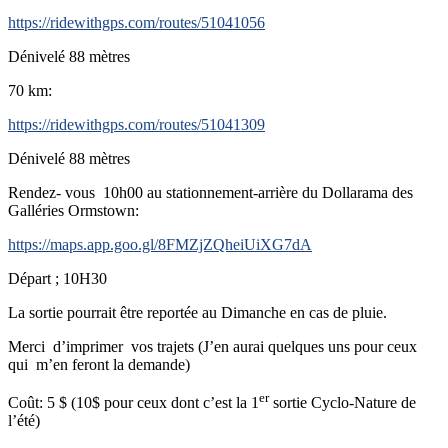
https://ridewithgps.com/routes/51041056
Dénivelé 88 mètres
70 km:
https://ridewithgps.com/routes/51041309
Dénivelé 88 mètres
Rendez- vous 10h00 au stationnement-arrière du Dollarama des
Galléries Ormstown:
https://maps.app.goo.gl/8FMZjZQheiUiXG7dA
Départ ; 10H30
La sortie pourrait être reportée au Dimanche en cas de pluie.
Merci d’imprimer vos trajets (J’en aurai quelques uns pour ceux
qui m’en feront la demande)
er
Coût: 5 $ (10$ pour ceux dont c’est la 1
sortie Cyclo-Nature de
l’été)