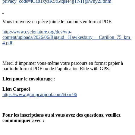
privacy_code=lOa81xyzK5tGtqsi44gTNHg6why2Fdnm
Vous trouverez en pièce jointe le parcours en format PDF.
http://www.cyclonature.org/dev/wp-
content/uploads/2026/06/Rigaud_-Hawkesbury_-_Carillon_75_km-
4.pdf
Merci d’imprimer vous-même votre parcours en format papier à
partir du format PDF ou de l’application Ride with GPS.
Lien pour le covoiturage
:
Lien Carpool
https://www.groupcarpool.com/t/txre96
Pour les inscriptions ou si vous avez des questions, veuillez
communiquer avec :