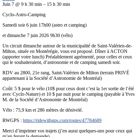
Juin 7 @ 9 h 30 min – 15 h 30 min
Cyclo-Astro-Camping
Samedi soir 6 juin 17h00 (astro et camping)
et dimanche 7 juin 2026 9h30 (vélo)
Un circuit dimanche autour de la municipalité de Saint-Valérien-de-
Milton, située en Montérégie, vous est proposé. Dîner à ACTON
(apporter votre lunch) Préalablement agrémenté, pour celles et ceux
qui le souhaiteraient, d’astronomie et de camping samedi soir.
RDV au 2800, 21e rang, Saint-Valérien de Milton (terrain PRIVÉ
appartenant à la Société d’Astronomie de Montréal)
Coût: 5 $ pour le vélo (10$ pour ceux dont c’est la 1er sortie de l’été
avec Cyclo-Nature) et 10 $ par nuit pour le camping (payable à Yves
M. de la Société d’Astronomie de Montréal)
Vélo : 75,9 km et 286 mètres de dénivelé.
RWGPS :
https://ridewithgps.com/routes/47784689
Merci d’imprimer vos trajets (j’en aurai quelques-uns pour ceux qui
m’en feront la demande)