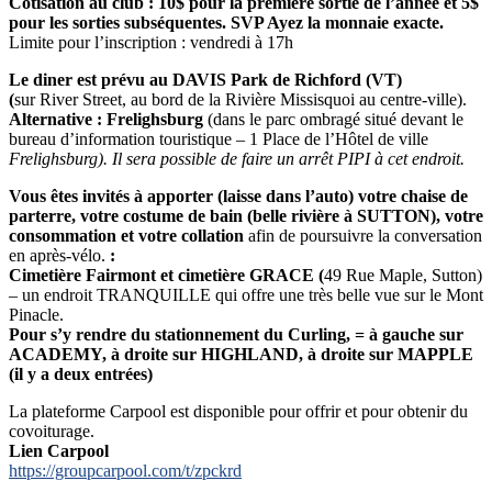
Cotisation au club : 10$ pour la première sortie de l’année et 5$
pour les sorties subséquentes. SVP Ayez la monnaie exacte.
Limite pour l’inscription : vendredi à 17h
Le diner est prévu au DAVIS Park de Richford (VT)
(
sur River Street, au bord de la Rivière Missisquoi au centre-ville).
Alternative : Frelighsburg
(dans le parc ombragé situé devant le
bureau d’information touristique – 1 Place de l’Hôtel de ville
Frelighsburg).
Il sera possible de faire un arrêt PIPI à cet endroit.
Vous êtes invités à apporter (laisse dans l’auto) votre chaise de
parterre, votre costume de bain (belle rivière à SUTTON), votre
consommation et votre collation
afin de poursuivre la conversation
en après-vélo.
:
Cimetière Fairmont et cimetière GRACE (
49 Rue Maple, Sutton)
– un endroit TRANQUILLE qui offre une très belle vue sur le Mont
Pinacle.
Pour s’y rendre du stationnement du Curling, = à gauche sur
ACADEMY, à droite sur HIGHLAND, à droite sur MAPPLE
(il y a deux entrées)
La plateforme Carpool est disponible pour offrir et pour obtenir du
covoiturage.
Lien Carpool
https://groupcarpool.com/t/zpckrd