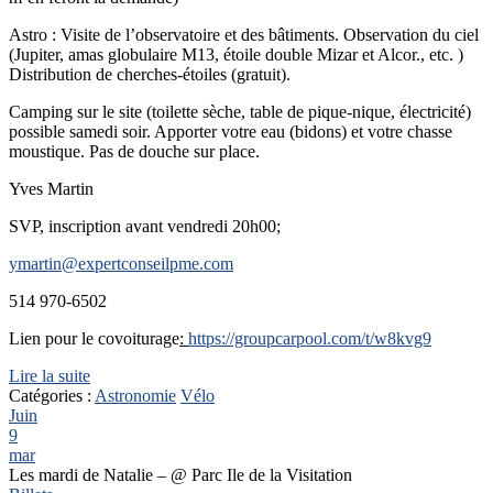
Astro : Visite de l’observatoire et des bâtiments. Observation du ciel
(Jupiter, amas globulaire M13, étoile double Mizar et Alcor., etc. )
Distribution de cherches-étoiles (gratuit).
Camping sur le site (toilette sèche, table de pique-nique, électricité)
possible samedi soir. Apporter votre eau (bidons) et votre chasse
moustique. Pas de douche sur place.
Yves Martin
SVP, inscription avant vendredi 20h00;
ymartin@expertconseilpme.com
514 970-6502
Lien pour le covoiturage
:
https://groupcarpool.com/t/w8kvg9
Lire la suite
Catégories :
Astronomie
Vélo
Juin
9
mar
Les mardi de Natalie –
@ Parc Ile de la Visitation