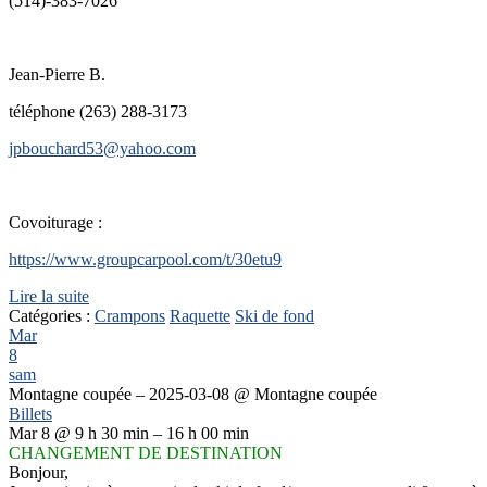
(514)-383-7026
Jean-Pierre B.
téléphone (263) 288-3173
jpbouchard53@yahoo.com
Covoiturage :
https://www.groupcarpool.com/t/30etu9
Lire la suite
Catégories :
Crampons
Raquette
Ski de fond
Mar
8
sam
Montagne coupée – 2025-03-08
@ Montagne coupée
Billets
Mar 8 @ 9 h 30 min – 16 h 00 min
CHANGEMENT DE DESTINATION
Bonjour,