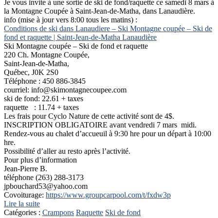
Je vous invite à une sortie de ski de fond/raquette ce samedi 8 mars à
la Montagne Coupée à Saint-Jean-de-Matha, dans Lanaudière.
info (mise à jour vers 8:00 tous les matins) :
Conditions de ski dans Lanaudiere – Ski Montagne coupée – Ski de
fond et raquette | Saint-Jean-de-Matha Lanaudière
Ski Montagne coupée – Ski de fond et raquette
220 Ch. Montagne Coupée,
Saint-Jean-de-Matha,
Québec, J0K 2S0
Téléphone : 450 886-3845
courriel: info@skimontagnecoupee.com
ski de fond: 22.61 + taxes
raquette : 11.74 + taxes
Les frais pour Cyclo Nature de cette activité sont de 4$.
INSCRIPTION OBLIGATOIRE avant vendredi 7 mars midi.
Rendez-vous au chalet d’accueuil à 9:30 hre pour un départ à 10:00
hre.
Possibilité d’aller au resto après l’activité.
Pour plus d’information
Jean-Pierre B.
téléphone (263) 288-3173
jpbouchard53@yahoo.com
Covoiturage:
https://www.groupcarpool.com/t/fxdw3p
Lire la suite
Catégories :
Crampons
Raquette
Ski de fond