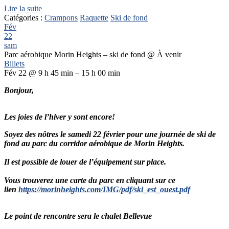
Lire la suite
Catégories :
Crampons
Raquette
Ski de fond
Fév
22
sam
Parc aérobique Morin Heights – ski de fond
@ À venir
Billets
Fév 22 @ 9 h 45 min – 15 h 00 min
Bonjour,
Les joies de l’hiver y sont encore!
Soyez des nôtres le samedi 22 février pour une journée de ski de
fond au parc du corridor aérobique de Morin Heights.
Il est possible de louer de l’équipement sur place.
Vous trouverez une carte du parc en cliquant sur ce
lien
https://morinheights.com/IMG/pdf/ski_est_ouest.pdf
Le point de rencontre sera le chalet Bellevue