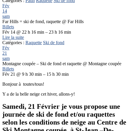
Catégories :
Patin
Raquette
Ski de fond
Fév
14
sam
Far Hills = ski de fond, raquette
@ Far Hills
Billets
Fév 14 @ 22 h 16 min – 23 h 16 min
Lire la suite
Catégories :
Raquette
Ski de fond
Fév
21
sam
Montagne coupée – Ski de fond et raquette
@ Montagne coupée
Billets
Fév 21 @ 9 h 30 min – 15 h 30 min
Bonjour à toutes/tous!
Y a de la belle neige cet hiver, allons-y!
Samedi, 21 Février je vous propose une
journée de ski de fond et/ou raquettes
selon les conditions de neige au Centre de
Ski Montagne coupée, à St-Jean –De-