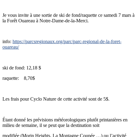
Je vous invite à une sortie de ski de fond/raquette ce samedi 7 mars à
la Forêt Ouareau à Notre-Dame-de-la-Merci.
info:
https://parcsregionaux.org/parc/parc-regional-de-la-foret-
ouareau/
ski de fond: 12,18 $
raquette: 8,70$
Les frais pour Cyclo Nature de cette activité sont de 5$.
Étant donné les prévisions météorologiques plutôt printanières en
milieu de semaine, il se peut que la destination soit
modifiée (Morin Heights, La Montagne Coupée …) ou l’activité