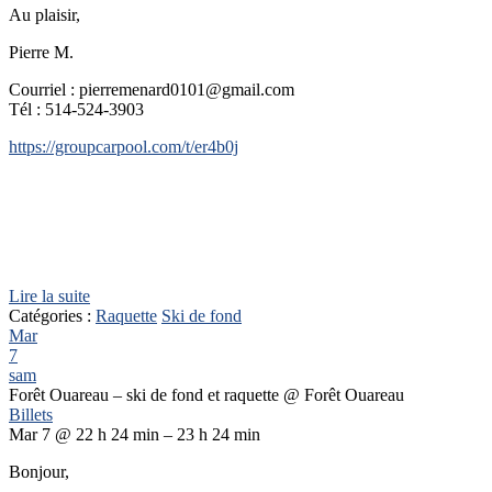
Au plaisir,
Pierre M.
Courriel : pierremenard0101@gmail.com
Tél : 514-524-3903
https://groupcarpool.com/t/er4b0j
Lire la suite
Catégories :
Raquette
Ski de fond
Mar
7
sam
Forêt Ouareau – ski de fond et raquette
@ Forêt Ouareau
Billets
Mar 7 @ 22 h 24 min – 23 h 24 min
Bonjour,