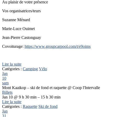
Au plaisir de votre présence
Vos organisatrices/teurs
Suzanne Ménard
Marie-Luce Ouimet
Jean-Pierre Castonguay
Covoiturage:
https://www.groupcarpool.com/t/e9oims
Lire la suite
Catégories :
Camping
Vélo
Jan
10
sam
Mont Kaaikop – ski de fond et raquette
@ Coop l'Intervalle
Billets
Jan 10 @ 9 h 30 min – 15 h 30 min
Lire la suite
Catégories :
Raquette
Ski de fond
Jan
31