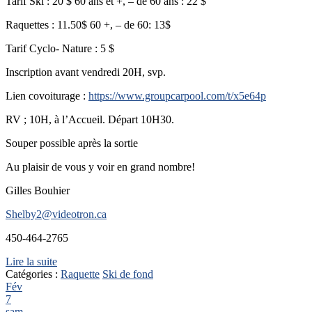
Tarif Ski : 20 $ 60 ans et +, – de 60 ans : 22 $
Raquettes : 11.50$ 60 +, – de 60: 13$
Tarif Cyclo- Nature : 5 $
Inscription avant vendredi 20H, svp.
Lien covoiturage :
https://www.groupcarpool.com/t/x5e64p
RV ; 10H, à l’Accueil. Départ 10H30.
Souper possible après la sortie
Au plaisir de vous y voir en grand nombre!
Gilles Bouhier
Shelby2@videotron.ca
450-464-2765
Lire la suite
Catégories :
Raquette
Ski de fond
Fév
7
sam