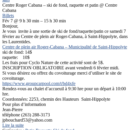
Centre Roger Cabana – ski de fond, raquette et patin
@ Centre
Cabana
Billets
Fév 7 @ 9 h 30 min – 15 h 30 min
Bonjour,
Je vous invite à une sortie de ski de fond/raquette/patin ce samedi 7
février au Centre de plein air Roger-Cabana, à Saint-Hippolyte, dans
les Laurentides.
Centre de plein air Roger-Cabana – Municipalité de Saint-Hippolyte
ski de fond: 14$
raquette: 10$
Les frais pour Cyclo Nature de cette activité sont de 5$.
INSCRIPTION OBLIGATOIRE avant vendredi 6 février midi.
Si vous désirez ou offrez du covoiturage merci d’utiliser le site de
covoiturage.
https://www.groupcarpool.com/t/bd4xfe
Rendez-vous au chalet d’accueuil à 9:30 hre pour un départ à 10:00
hre.
Coordonnées: 2253, chemin des Hauteurs Saint-Hippolyte
Pour plus d’information
Jean-Pierre
téléphone (263) 288-3173
jpbouchard53@yahoo.com
Lire la suite