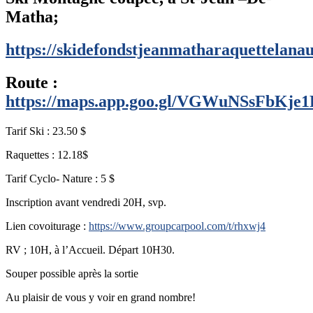
Matha;
https://skidefondstjeanmatharaquettelana
Route :
https://maps.app.goo.gl/VGWuNSsFbKje
Tarif Ski : 23.50 $
Raquettes : 12.18$
Tarif Cyclo- Nature : 5 $
Inscription avant vendredi 20H, svp.
Lien covoiturage :
https://www.groupcarpool.com/t/rhxwj4
RV ; 10H, à l’Accueil. Départ 10H30.
Souper possible après la sortie
Au plaisir de vous y voir en grand nombre!