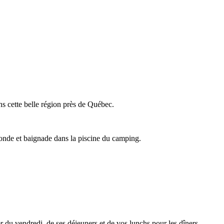
s cette belle région près de Québec.
onde et baignade dans la piscine du camping.
 du vendredi, de ses déjeuners et de vos lunchs pour les dîners.