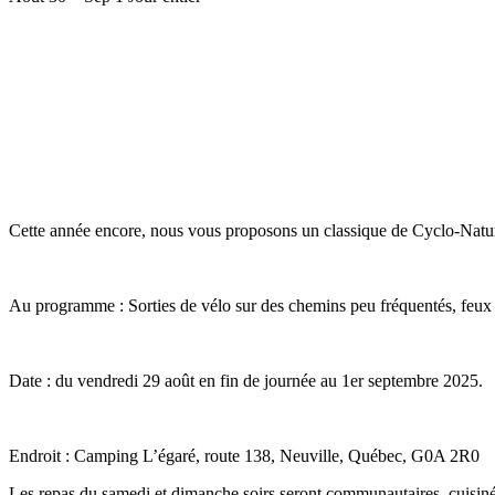
Cette année encore, nous vous proposons un classique de Cyclo-Nature
Au programme : Sorties de vélo sur des chemins peu fréquentés, feux 
Date : du vendredi 29 août en fin de journée au 1er septembre 2025.
Endroit : Camping L’égaré, route 138, Neuville, Québec, G0A 2R0
Les repas du samedi et dimanche soirs seront communautaires, cuisinés