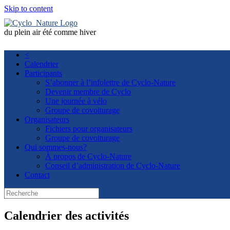
Skip to content
du plein air été comme hiver
<
Calendrier
Participants
S’abonner à l’infolettre de Cyclo-Nature
Devenir membre de Cyclo
Une journée à vélo
Groupe de covoiturage
Organisateurs
Fichiers pour organisateurs
Groupe de covoiturage
Qui sommes-nous?
À propos de Cyclo-Nature
Conseil d’administration de Cyclo-Nature
Contact
Calendrier des activités