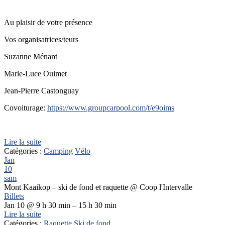
Au plaisir de votre présence
Vos organisatrices/teurs
Suzanne Ménard
Marie-Luce Ouimet
Jean-Pierre Castonguay
Covoiturage:
https://www.groupcarpool.com/t/e9oims
Lire la suite
Catégories :
Camping
Vélo
Jan
10
sam
Mont Kaaikop – ski de fond et raquette
@ Coop l'Intervalle
Billets
Jan 10 @ 9 h 30 min – 15 h 30 min
Lire la suite
Catégories :
Raquette
Ski de fond