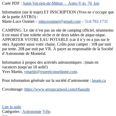
Carte PDF :
Saint-Val-rien-de-Milton_-_Astro-V-lo_76_km
Information (sur le trajet) ET INSCRIPTION (Yves ne s’occupe que
de la partie ASTRO) :
Marie-Luce Ouimet –
mluceouimet@gmail.com
–
514-792-1731
CAMPING. Le site n’est pas un site de camping officiel, néanmoins
il est muni d’une toilette sèche et de deux tables de pique-nique.
APPORTER VOTRE EAU POTABLE (car il n’y en a pas sur le
site). Apporter aussi votre chaise. Coûts pour camper : 10$ par nuit
par tente. 20$ par nuit par VR. À payer au responsable de la Société
d’Astronomie de Montréal.
Information à propos des activités astronomiques : (mais en
vacances jusqu’au 18 août!)
Yves Martin,
ymartin@expertconseilpme.com
.
Pour information générale sur la société d’astronomie :
lasam.ca
Covoiturage:
https://www.groupcarpool.com/t/6ausdp
Lire la suite
Catégories :
Astronomie
Vélo