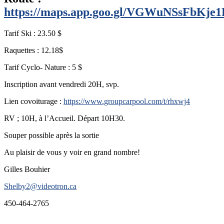
https://maps.app.goo.gl/VGWuNSsFbKje
Tarif Ski : 23.50 $
Raquettes : 12.18$
Tarif Cyclo- Nature : 5 $
Inscription avant vendredi 20H, svp.
Lien covoiturage :
https://www.groupcarpool.com/t/rhxwj4
RV ; 10H, à l’Accueil. Départ 10H30.
Souper possible après la sortie
Au plaisir de vous y voir en grand nombre!
Gilles Bouhier
Shelby2@videotron.ca
450-464-2765