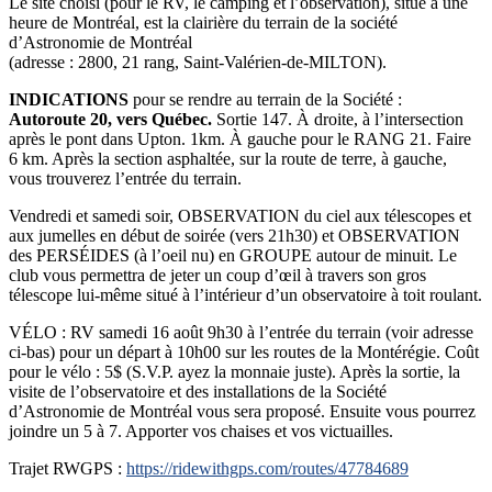
Le site choisi (pour le RV, le camping et l’observation), situé à une
heure de Montréal, est la clairière du terrain de la société
d’Astronomie de Montréal
(adresse :
2800, 21 rang,
Saint-Valérien-de-MILTON)
.
INDICATIONS
pour se rendre au terrain de la Société :
Autoroute 20, vers Québec.
Sortie 147. À droite, à l’intersection
après le pont dans Upton. 1km. À gauche pour le RANG 21. Faire
6 km. Après la section asphaltée, sur la route de terre, à gauche,
vous trouverez l’entrée du terrain.
Vendredi et samedi soir, OBSERVATION du ciel aux télescopes et
aux jumelles en début de soirée (vers 21h30) et OBSERVATION
des PERSÉIDES (à l’oeil nu) en GROUPE autour de minuit. Le
club vous permettra de jeter un coup d’œil à travers son gros
télescope lui-même situé à l’intérieur d’un observatoire à toit roulant.
VÉLO : RV samedi 16 août 9h30 à l’entrée du terrain (voir adresse
ci-bas) pour un départ à 10h00 sur les routes de la Montérégie. Coût
pour le vélo : 5$ (S.V.P. ayez la monnaie juste). Après la sortie, la
visite de l’observatoire et des installations de la Société
d’Astronomie de Montréal vous sera proposé. Ensuite vous pourrez
joindre un 5 à 7. Apporter vos chaises et vos victuailles.
Trajet RWGPS :
https://ridewithgps.com/routes/47784689