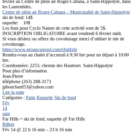
février au Centre de plein air Roger-Cabana, à Saint-Hippolyte, dans
les Laurentides.
Centre de plein air Roger-Cabana – Municipalité de Saint-Hippolyte
ski de fond: 14$
raquette: 10$
Les frais pour Cyclo Nature de cette activité sont de 5$.
INSCRIPTION OBLIGATOIRE avant vendredi 6 février midi.
Si vous désirez ou offrez du covoiturage merci d’utiliser le site de
covoiturage.
https://www.groupcarpool.com/t/bd4xfe
Rendez-vous au chalet d’accueuil à 9:30 hre pour un départ à 10:00
hre.
Coordonnées: 2253, chemin des Hauteurs Saint-Hippolyte
Pour plus d’information
Jean-Pierre
téléphone (263) 288-3173
jpbouchard53@yahoo.com
Lire la suite
Catégories :
Patin
Raquette
Ski de fond
Fév
14
sam
Far Hills = ski de fond, raquette
@ Far Hills
Billets
Fév 14 @ 22 h 16 min – 23 h 16 min