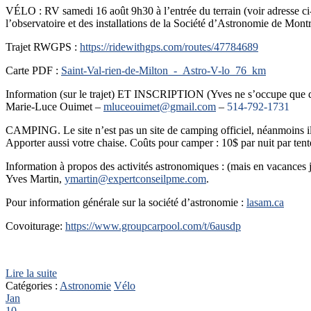
VÉLO : RV samedi 16 août 9h30 à l’entrée du terrain (voir adresse ci-ba
l’observatoire et des installations de la Société d’Astronomie de Montr
Trajet RWGPS :
https://ridewithgps.com/routes/47784689
Carte PDF :
Saint-Val-rien-de-Milton_-_Astro-V-lo_76_km
Information (sur le trajet) ET INSCRIPTION (Yves ne s’occupe que 
Marie-Luce Ouimet –
mluceouimet@gmail.com
–
514-792-1731
CAMPING. Le site n’est pas un site de camping officiel, néanmoins 
Apporter aussi votre chaise. Coûts pour camper : 10$ par nuit par te
Information à propos des activités astronomiques : (mais en vacances 
Yves Martin,
ymartin@expertconseilpme.com
.
Pour information générale sur la société d’astronomie :
lasam.ca
Covoiturage:
https://www.groupcarpool.com/t/6ausdp
Lire la suite
Catégories :
Astronomie
Vélo
Jan
10