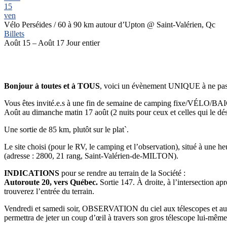
15
ven
Vélo Perséides / 60 à 90 km autour d’Upton
@ Saint-Valérien, Qc
Billets
Août 15 – Août 17
Jour entier
Bonjour
à toutes et à TOUS
, voici un évènement UNIQUE à ne pa
Vous êtes invité.e.s à une fin de semaine de camping fixe/VÉLO
Août au dimanche matin 17 août (2 nuits pour ceux et celles qui le dés
Une sortie de 85 km, plutôt sur le plat`.
Le site choisi (pour le RV, le camping et l’observation), situé à une he
(adresse :
2800, 21 rang,
Saint-Valérien-de-MILTON)
.
INDICATIONS
pour se rendre au terrain de la Société :
Autoroute 20, vers Québec.
Sortie 147. À droite, à l’intersection 
trouverez l’entrée du terrain.
Vendredi et samedi soir, OBSERVATION du ciel aux télescopes et a
permettra de jeter un coup d’œil à travers son gros télescope lui-même s