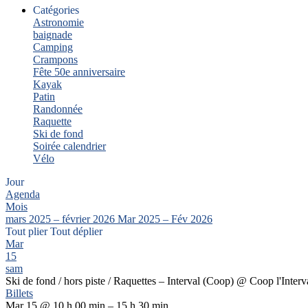
Catégories
Astronomie
baignade
Camping
Crampons
Fête 50e anniversaire
Kayak
Patin
Randonnée
Raquette
Ski de fond
Soirée calendrier
Vélo
Jour
Agenda
Mois
mars 2025 – février 2026
Mar 2025 – Fév 2026
Tout plier
Tout déplier
Mar
15
sam
Ski de fond / hors piste / Raquettes – Interval (Coop)
@ Coop l'Interv
Billets
Mar 15 @ 10 h 00 min – 15 h 30 min