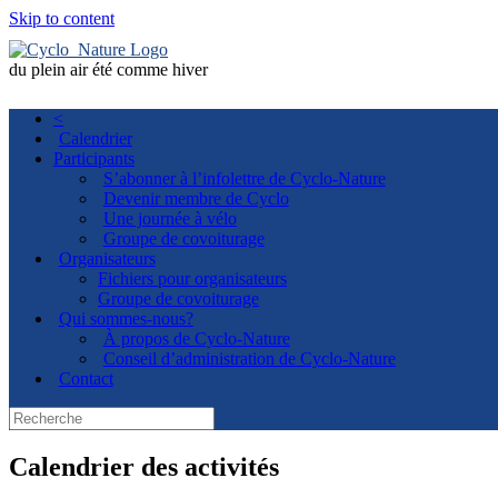
Skip to content
du plein air été comme hiver
<
Calendrier
Participants
S’abonner à l’infolettre de Cyclo-Nature
Devenir membre de Cyclo
Une journée à vélo
Groupe de covoiturage
Organisateurs
Fichiers pour organisateurs
Groupe de covoiturage
Qui sommes-nous?
À propos de Cyclo-Nature
Conseil d’administration de Cyclo-Nature
Contact
Calendrier des activités