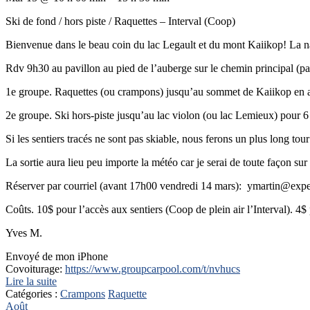
Ski de fond / hors piste / Raquettes – Interval (Coop)
Bienvenue dans le beau coin du lac Legault et du mont Kaiikop! La na
Rdv 9h30 au pavillon au pied de l’auberge sur le chemin principal (pa
1e groupe. Raquettes (ou crampons) jusqu’au sommet de Kaiikop en apr
2e groupe. Ski hors-piste jusqu’au lac violon (ou lac Lemieux) pour 6
Si les sentiers tracés ne sont pas skiable, nous ferons un plus long to
La sortie aura lieu peu importe la météo car je serai de toute façon sur
Réserver par courriel (avant 17h00 vendredi 14 mars): ymartin@exp
Coûts. 10$ pour l’accès aux sentiers (Coop de plein air l’Interval). 4$
Yves M.
Envoyé de mon iPhone
Covoiturage:
https://www.groupcarpool.com/t/nvhucs
Lire la suite
Catégories :
Crampons
Raquette
Août