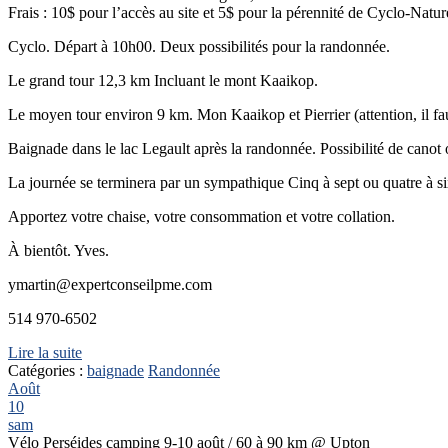
Frais : 10$ pour l’accès au site et 5$ pour la pérennité de Cyclo-Natur
Cyclo. Départ à 10h00. Deux possibilités pour la randonnée.
Le grand tour 12,3 km Incluant le mont Kaaikop.
Le moyen tour environ 9 km. Mon Kaaikop et Pierrier (attention, il fau
Baignade dans le lac Legault après la randonnée. Possibilité de can
La journée se terminera par un sympathique Cinq à sept ou quatre à six
Apportez votre chaise, votre consommation et votre collation.
À bientôt. Yves.
ymartin@expertconseilpme.com
514 970-6502
Lire la suite
Catégories :
baignade
Randonnée
Août
10
sam
Vélo Perséides camping 9-10 août / 60 à 90 km
@ Upton