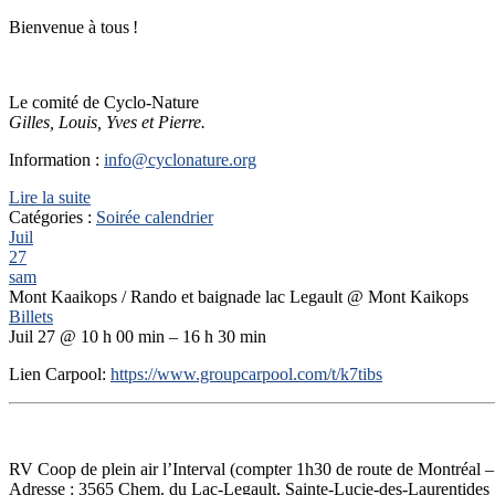
Bienvenue à tous !
Le comité de Cyclo-Nature
Gilles, Louis, Yves et Pierre.
Information :
info@cyclonature.org
Lire la suite
Catégories :
Soirée calendrier
Juil
27
sam
Mont Kaaikops / Rando et baignade lac Legault
@ Mont Kaikops
Billets
Juil 27 @ 10 h 00 min – 16 h 30 min
Lien Carpool:
https://www.groupcarpool.com/t/k7tibs
RV Coop de plein air l’Interval (compter 1h30 de route de Montréal –
Adresse :
3565 Chem. du Lac-Legault, Sainte-Lucie-des-Laurentides