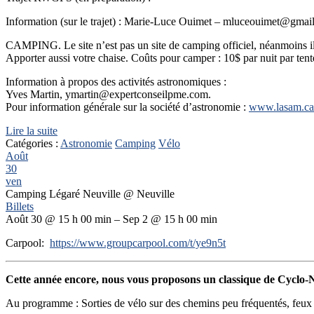
Information (sur le trajet) : Marie-Luce Ouimet – mluceouimet@gma
CAMPING. Le site n’est pas un site de camping officiel, néanmoins 
Apporter aussi votre chaise. Coûts pour camper : 10$ par nuit par te
Information à propos des activités astronomiques :
Yves Martin, ymartin@expertconseilpme.com.
Pour information générale sur la société d’astronomie :
www.lasam.ca
Lire la suite
Catégories :
Astronomie
Camping
Vélo
Août
30
ven
Camping Légaré Neuville
@ Neuville
Billets
Août 30 @ 15 h 00 min – Sep 2 @ 15 h 00 min
Carpool:
https://www.groupcarpool.com/t/ye9n5t
Cette année encore, nous vous proposons un classique de Cyclo
Au programme : Sorties de vélo sur des chemins peu fréquentés, feux 