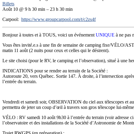
Billets
Août 10 @ 9 h 30 min – 23 h 30 min
Carpool:
https://www.groupcarpool.com/t/c2zs4f
Bonjour à toutes et à TOUS, voici un événement
UNIQUE
à ne pas 
Vous êtes invité.e.s à une fin de semaine de camping fixe/VÉLO/A
matin 11 août (2 nuits pour ceux et celles qui le désirent).
Le site choisi (pour le RV, le camping et l’observation), situé à une 
INDICATIONS pour se rendre au terrain de la Société :
Autoroute 20, vers Québec. Sortie 147. À droite, à l’intersection apr
l’entrée du terrain.
Vendredi et samedi soir, OBSERVATION du ciel aux télescopes et 
permettra de jeter un coup d’œil à travers son gros télescope lui-même s
VÉLO : RV samedi 10 août 9h30 à l’entrée du terrain (voir adresse ci-ba
l’observatoire et des installations de la Société d’Astronomie de Montr
Trajet RWGPS (en préparation) :