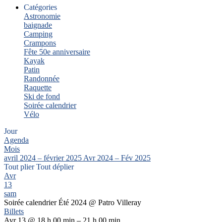
Catégories
Astronomie
baignade
Camping
Crampons
Fête 50e anniversaire
Kayak
Patin
Randonnée
Raquette
Ski de fond
Soirée calendrier
Vélo
Jour
Agenda
Mois
avril 2024 – février 2025
Avr 2024 – Fév 2025
Tout plier
Tout déplier
Avr
13
sam
Soirée calendrier Été 2024
@ Patro Villeray
Billets
Avr 13 @ 18 h 00 min – 21 h 00 min