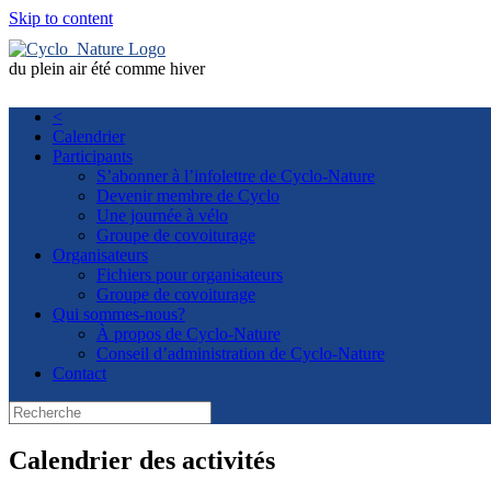
Skip to content
du plein air été comme hiver
<
Calendrier
Participants
S’abonner à l’infolettre de Cyclo-Nature
Devenir membre de Cyclo
Une journée à vélo
Groupe de covoiturage
Organisateurs
Fichiers pour organisateurs
Groupe de covoiturage
Qui sommes-nous?
À propos de Cyclo-Nature
Conseil d’administration de Cyclo-Nature
Contact
Calendrier des activités