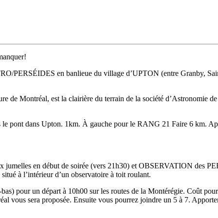
manquer!
STRO/PERSÉIDES en banlieue du village d’UPTON (entre Granby, Saint
heure de Montréal, est la clairière du terrain de la société d’Astronomi
ès le pont dans Upton. 1km. À gauche pour le RANG 21 Faire 6 km. Après 
aux jumelles en début de soirée (vers 21h30) et OBSERVATION des P
itué à l’intérieur d’un observatoire à toit roulant.
s) pour un départ à 10h00 sur les routes de la Montérégie. Coût pour le 
éal vous sera proposée. Ensuite vous pourrez joindre un 5 à 7. Apporter 