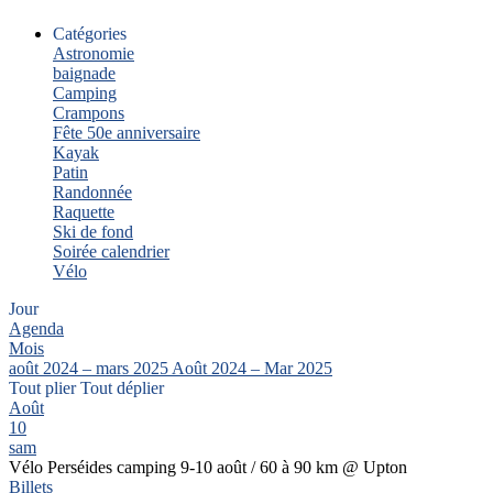
Catégories
Astronomie
baignade
Camping
Crampons
Fête 50e anniversaire
Kayak
Patin
Randonnée
Raquette
Ski de fond
Soirée calendrier
Vélo
Jour
Agenda
Mois
août 2024 – mars 2025
Août 2024 – Mar 2025
Tout plier
Tout déplier
Août
10
sam
Vélo Perséides camping 9-10 août / 60 à 90 km
@ Upton
Billets