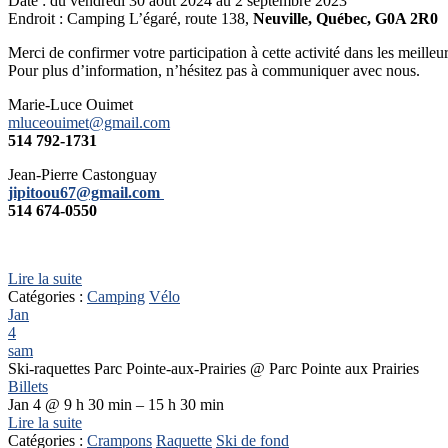
Date : du vendredi 30 août 2024 au 2 septembre 2023
Endroit : Camping L’égaré, route 138,
Neuville
, Québec, G0A 2R0
Merci de confirmer votre participation à cette activité dans les meilleur
Pour plus d’information, n’hésitez pas à communiquer avec nous.
Marie-Luce Ouimet
mluceouimet@gmail.com
514 792-1731
Jean-Pierre Castonguay
jipitoou67@gmail.com
514 674-0550
Lire la suite
Catégories :
Camping
Vélo
Jan
4
sam
Ski-raquettes Parc Pointe-aux-Prairies
@ Parc Pointe aux Prairies
Billets
Jan 4 @ 9 h 30 min – 15 h 30 min
Lire la suite
Catégories :
Crampons
Raquette
Ski de fond