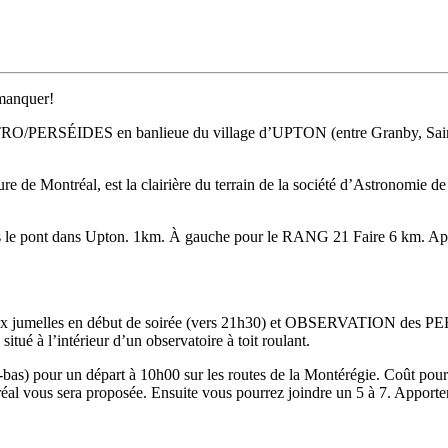
manquer!
STRO/PERSÉIDES en banlieue du village d’UPTON (entre Granby, Saint
heure de Montréal, est la clairière du terrain de la société d’Astronomi
ès le pont dans Upton. 1km. À gauche pour le RANG 21 Faire 6 km. Après 
aux jumelles en début de soirée (vers 21h30) et OBSERVATION des P
itué à l’intérieur d’un observatoire à toit roulant.
s) pour un départ à 10h00 sur les routes de la Montérégie. Coût pour le 
éal vous sera proposée. Ensuite vous pourrez joindre un 5 à 7. Apporter 