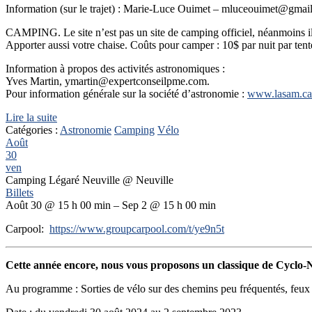
Information (sur le trajet) : Marie-Luce Ouimet – mluceouimet@gma
CAMPING. Le site n’est pas un site de camping officiel, néanmoins 
Apporter aussi votre chaise. Coûts pour camper : 10$ par nuit par te
Information à propos des activités astronomiques :
Yves Martin, ymartin@expertconseilpme.com.
Pour information générale sur la société d’astronomie :
www.lasam.ca
Lire la suite
Catégories :
Astronomie
Camping
Vélo
Août
30
ven
Camping Légaré Neuville
@ Neuville
Billets
Août 30 @ 15 h 00 min – Sep 2 @ 15 h 00 min
Carpool:
https://www.groupcarpool.com/t/ye9n5t
Cette année encore, nous vous proposons un classique de Cyclo
Au programme : Sorties de vélo sur des chemins peu fréquentés, feux 