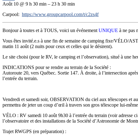
Août 10 @ 9 h 30 min – 23 h 30 min
Carpool:
https://www.groupcarpool.com/t/c2zs4f
Bonjour à toutes et à TOUS, voici un événement
UNIQUE
à ne pas 
Vous êtes invité.e.s à une fin de semaine de camping fixe/VÉLO/A
matin 11 août (2 nuits pour ceux et celles qui le désirent).
Le site choisi (pour le RV, le camping et l’observation), situé à une 
INDICATIONS pour se rendre au terrain de la Société :
Autoroute 20, vers Québec. Sortie 147. À droite, à l’intersection apr
l’entrée du terrain.
Vendredi et samedi soir, OBSERVATION du ciel aux télescopes et 
permettra de jeter un coup d’œil à travers son gros télescope lui-même s
VÉLO : RV samedi 10 août 9h30 à l’entrée du terrain (voir adresse ci-ba
l’observatoire et des installations de la Société d’Astronomie de Montr
Trajet RWGPS (en préparation) :