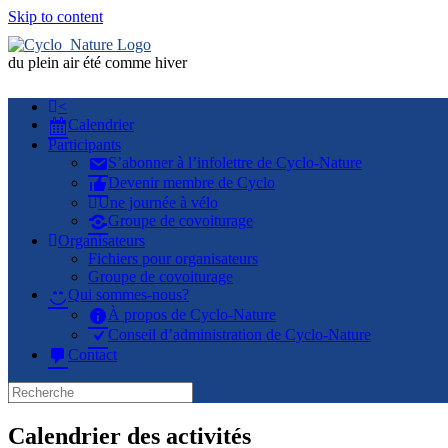
Skip to content
du plein air été comme hiver
<
Calendrier
Participants
S’abonner à l’infolettre de Cyclo-Nature
Devenir membre de Cyclo
Une journée à vélo
Groupe de covoiturage
Organisateurs
Fichiers pour organisateurs
Groupe de covoiturage
Qui sommes-nous?
À propos de Cyclo-Nature
Conseil d’administration de Cyclo-Nature
Contact
Calendrier des activités