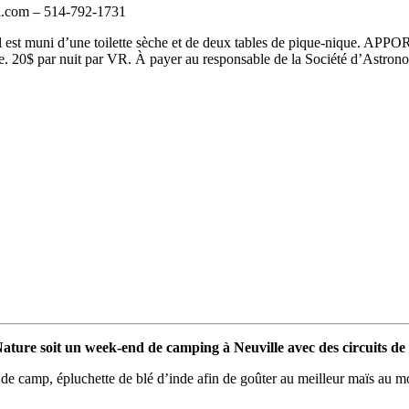
il.com – 514-792-1731
il est muni d’une toilette sèche et de deux tables de pique-nique. 
nte. 20$ par nuit par VR. À payer au responsable de la Société d’Astron
-Nature soit un week-end de camping à
Neuville
avec des circuits de
de camp, épluchette de blé d’inde afin de goûter au meilleur maïs au m