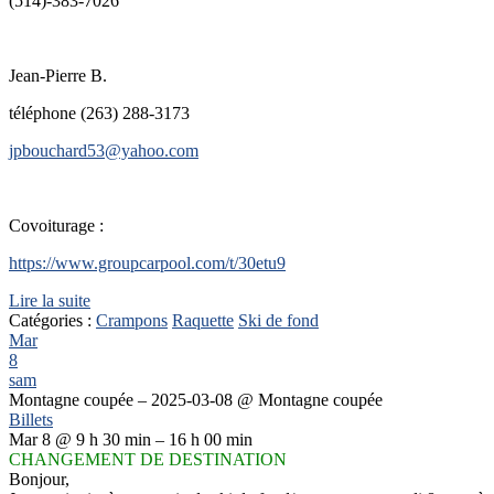
(514)-383-7026
Jean-Pierre B.
téléphone (263) 288-3173
jpbouchard53@yahoo.com
Covoiturage :
https://www.groupcarpool.com/t/30etu9
Lire la suite
Catégories :
Crampons
Raquette
Ski de fond
Mar
8
sam
Montagne coupée – 2025-03-08
@ Montagne coupée
Billets
Mar 8 @ 9 h 30 min – 16 h 00 min
CHANGEMENT DE DESTINATION
Bonjour,