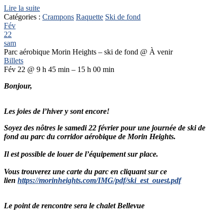
Lire la suite
Catégories :
Crampons
Raquette
Ski de fond
Fév
22
sam
Parc aérobique Morin Heights – ski de fond
@ À venir
Billets
Fév 22 @ 9 h 45 min – 15 h 00 min
Bonjour,
Les joies de l’hiver y sont encore!
Soyez des nôtres le samedi 22 février pour une journée de ski de
fond au parc du corridor aérobique de Morin Heights.
Il est possible de louer de l’équipement sur place.
Vous trouverez une carte du parc en cliquant sur ce
lien
https://morinheights.com/IMG/pdf/ski_est_ouest.pdf
Le point de rencontre sera le chalet Bellevue