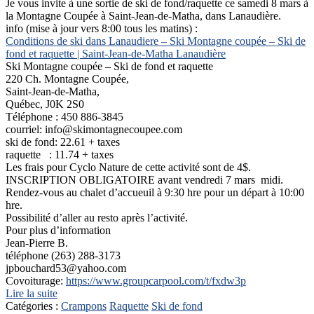
Je vous invite à une sortie de ski de fond/raquette ce samedi 8 mars à
la Montagne Coupée à Saint-Jean-de-Matha, dans Lanaudière.
info (mise à jour vers 8:00 tous les matins) :
Conditions de ski dans Lanaudiere – Ski Montagne coupée – Ski de
fond et raquette | Saint-Jean-de-Matha Lanaudière
Ski Montagne coupée – Ski de fond et raquette
220 Ch. Montagne Coupée,
Saint-Jean-de-Matha,
Québec, J0K 2S0
Téléphone : 450 886-3845
courriel: info@skimontagnecoupee.com
ski de fond: 22.61 + taxes
raquette : 11.74 + taxes
Les frais pour Cyclo Nature de cette activité sont de 4$.
INSCRIPTION OBLIGATOIRE avant vendredi 7 mars midi.
Rendez-vous au chalet d’accueuil à 9:30 hre pour un départ à 10:00
hre.
Possibilité d’aller au resto après l’activité.
Pour plus d’information
Jean-Pierre B.
téléphone (263) 288-3173
jpbouchard53@yahoo.com
Covoiturage:
https://www.groupcarpool.com/t/fxdw3p
Lire la suite
Catégories :
Crampons
Raquette
Ski de fond