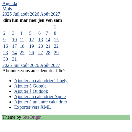
Agenda
Mois
2025
Juil
août 2026
Août
2027
dim
lun
mar
mer
jeu
ven
sam
1
2
3
4
5
6
7
8
9
10
11
12
13
14
15
16
17
18
19
20
21
22
23
24
25
26
27
28
29
30
31
2025
Juil
août 2026
Août
2027
Abonnez-vous au calendrier filtré
Ajouter au calendrier Timely
Ajouter à Google
Ajouter à Outlook
Ajouter au calendrier Apple
Ajouter à un autre calendrier
Exporter vers XML
Theme by
SiteOrigin