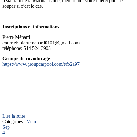
restaurant de la Marina. Donc, mentionner votre intérêt pour le
souper si c’est le cas.
Inscriptions et informations
Pierre Ménard
courriel: pierremenard0101@gmail.com
téléphone: 514 524-3903
Groupe de covoiturage
https://www.groupcarpool.com/t/fo2a97
Lire la suite
Catégories :
Vélo
Sep
4