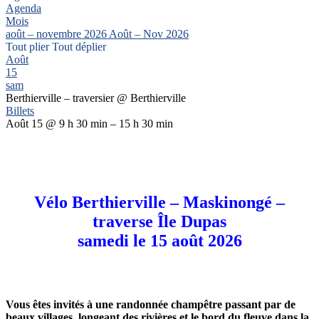
Agenda
Mois
août – novembre 2026
Août – Nov 2026
Tout plier
Tout déplier
Août
15
sam
Berthierville – traversier
@ Berthierville
Billets
Août 15 @ 9 h 30 min – 15 h 30 min
Vélo Berthierville – Maskinongé –
traverse Île Dupas
samedi le 15 août 2026
Vous êtes invités à une randonnée champêtre passant par de
beaux villages, longeant des rivières et le bord du fleuve dans la