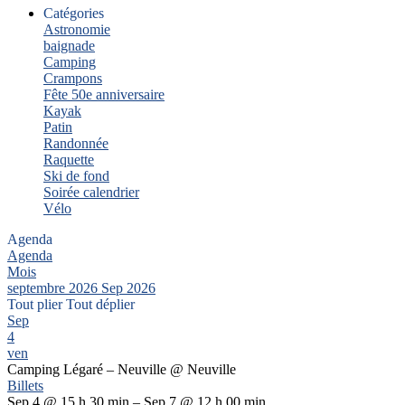
Catégories
Astronomie
baignade
Camping
Crampons
Fête 50e anniversaire
Kayak
Patin
Randonnée
Raquette
Ski de fond
Soirée calendrier
Vélo
Agenda
Agenda
Mois
septembre 2026
Sep 2026
Tout plier
Tout déplier
Sep
4
ven
Camping Légaré – Neuville
@ Neuville
Billets
Sep 4 @ 15 h 30 min – Sep 7 @ 12 h 00 min