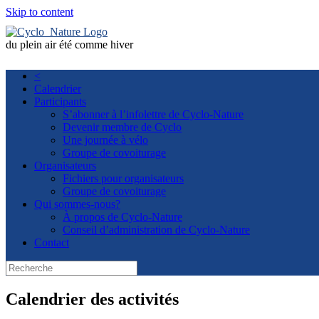
Skip to content
du plein air été comme hiver
<
Calendrier
Participants
S’abonner à l’infolettre de Cyclo-Nature
Devenir membre de Cyclo
Une journée à vélo
Groupe de covoiturage
Organisateurs
Fichiers pour organisateurs
Groupe de covoiturage
Qui sommes-nous?
À propos de Cyclo-Nature
Conseil d’administration de Cyclo-Nature
Contact
Calendrier des activités