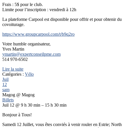
Frais : 5$ pour le club.
Limite pour l’inscription : vendredi à 12h
La plateforme Carpool est disponible pour offrir et pour obtenir du
covoiturage.
https://www.groupcarpool.com/t/b9q2ro
Votre humble organisateur,
Yves Martin
ymartin@expertconseilpme.com
514 970-6502
Lire la suite
Catégories :
Vélo
Juil
12
sam
Magog
@ Magog
Billets
Juil 12 @ 9 h 30 min – 15 h 30 min
Bonjour à Tous!
Samedi 12 Juillet, vous êtes conviés à venir rouler en Estrie; North