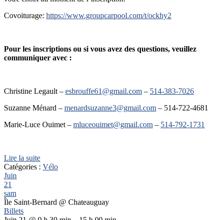
Covoiturage:
https://www.groupcarpool.com/t/ockhy2
Pour les inscriptions ou si vous avez des questions, veuillez
communiquer avec :
Christine Legault –
esbrouffe61@gmail.com
–
514-383-7026
Suzanne Ménard –
menardsuzanne3@gmail.com
– 514-722-4681
Marie-Luce Ouimet –
mluceouimet@gmail.com
–
514-792-1731
Lire la suite
Catégories :
Vélo
Juin
21
sam
Île Saint-Bernard
@ Chateauguay
Billets
Juin 21 @ 9 h 30 min – 15 h 00 min