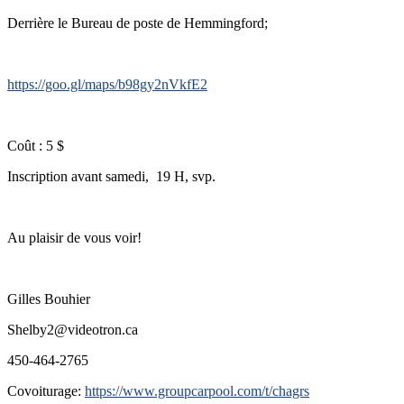
Derrière le Bureau de poste de Hemmingford;
https://goo.gl/maps/b98gy2nVkfE2
Coût : 5 $
Inscription avant samedi, 19 H, svp.
Au plaisir de vous voir!
Gilles Bouhier
Shelby2@videotron.ca
450-464-2765
Covoiturage:
https://www.groupcarpool.com/t/chagrs