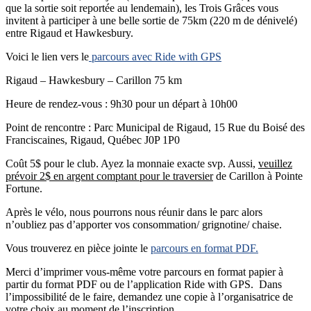
que la sortie soit reportée au lendemain), les Trois Grâces vous
invitent à participer à une belle sortie de 75km (220 m de dénivelé)
entre Rigaud et Hawkesbury.
Voici le lien vers le
parcours avec Ride with GPS
Rigaud – Hawkesbury – Carillon 75 km
Heure de rendez-vous : 9h30 pour un départ à 10h00
Point de rencontre : Parc Municipal de Rigaud, 15 Rue du Boisé des
Franciscaines, Rigaud, Québec J0P 1P0
Coût 5$ pour le club. Ayez la monnaie exacte svp. Aussi,
veuillez
prévoir 2$ en argent comptant pour le traversier
de Carillon à Pointe
Fortune.
Après le vélo, nous pourrons nous réunir dans le parc alors
n’oubliez pas d’apporter vos consommation/ grignotine/ chaise.
Vous trouverez en pièce jointe le
parcours en format PDF.
Merci d’imprimer vous-même votre parcours en format papier à
partir du format PDF ou de l’application Ride with GPS. Dans
l’impossibilité de le faire, demandez une copie à l’organisatrice de
votre choix au moment de l’inscription.