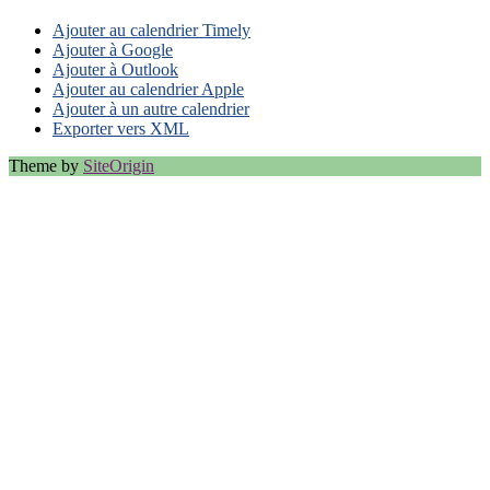
Ajouter au calendrier Timely
Ajouter à Google
Ajouter à Outlook
Ajouter au calendrier Apple
Ajouter à un autre calendrier
Exporter vers XML
Theme by
SiteOrigin