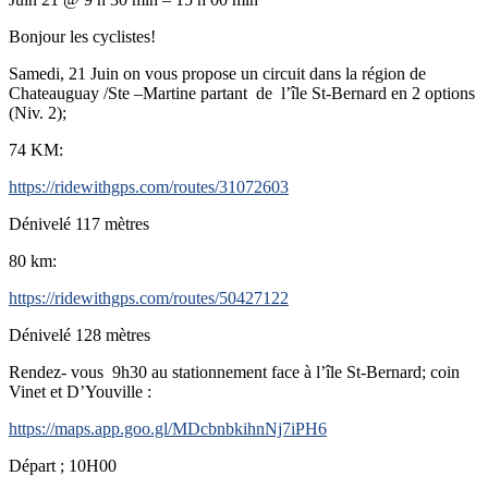
Bonjour les cyclistes!
Samedi, 21 Juin on vous propose un circuit dans la région de
Chateauguay /Ste –Martine partant de l’île St-Bernard en 2 options
(Niv. 2);
74 KM:
https://ridewithgps.com/routes/31072603
Dénivelé 117 mètres
80 km:
https://ridewithgps.com/routes/50427122
Dénivelé 128 mètres
Rendez- vous 9h30 au stationnement face à l’île St-Bernard; coin
Vinet et D’Youville :
https://maps.app.goo.gl/MDcbnbkihnNj7iPH6
Départ ; 10H00