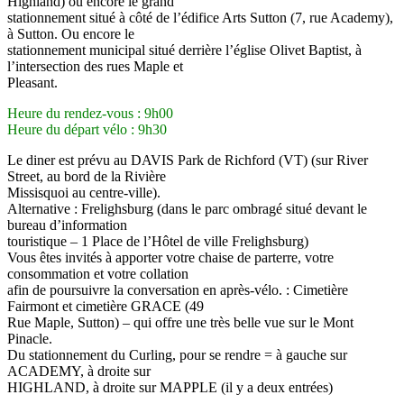
Highland) ou encore le grand
stationnement situé à côté de l’édifice Arts Sutton (7, rue Academy),
à Sutton. Ou encore le
stationnement municipal situé derrière l’église Olivet Baptist, à
l’intersection des rues Maple et
Pleasant.
Heure du rendez-vous : 9h00
Heure du départ vélo : 9h30
Le diner est prévu au DAVIS Park de Richford (VT) (sur River
Street, au bord de la Rivière
Missisquoi au centre-ville).
Alternative : Frelighsburg (dans le parc ombragé situé devant le
bureau d’information
touristique – 1 Place de l’Hôtel de ville Frelighsburg)
Vous êtes invités à apporter votre chaise de parterre, votre
consommation et votre collation
afin de poursuivre la conversation en après-vélo. : Cimetière
Fairmont et cimetière GRACE (49
Rue Maple, Sutton) – qui offre une très belle vue sur le Mont
Pinacle.
Du stationnement du Curling, pour se rendre = à gauche sur
ACADEMY, à droite sur
HIGHLAND, à droite sur MAPPLE (il y a deux entrées)