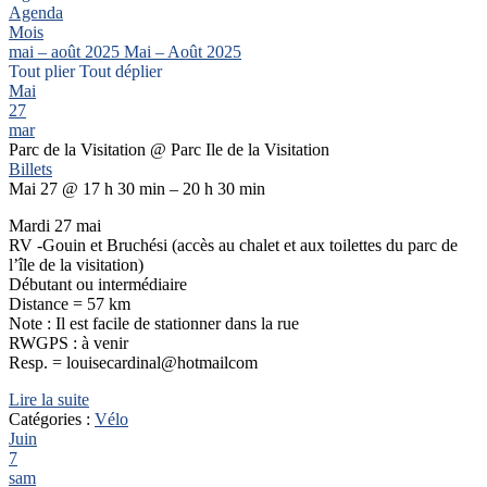
Agenda
Mois
mai – août 2025
Mai – Août 2025
Tout plier
Tout déplier
Mai
27
mar
Parc de la Visitation
@ Parc Ile de la Visitation
Billets
Mai 27 @ 17 h 30 min – 20 h 30 min
Mardi 27 mai
RV -Gouin et Bruchési (accès au chalet et aux toilettes du parc de
l’île de la visitation)
Débutant ou intermédiaire
Distance = 57 km
Note : Il est facile de stationner dans la rue
RWGPS : à venir
Resp. = louisecardinal@hotmailcom
Lire la suite
Catégories :
Vélo
Juin
7
sam