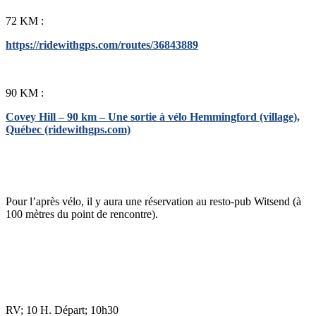
72 KM :
https://ridewithgps.com/routes/36843889
90 KM :
Covey Hill – 90 km – Une sortie à vélo Hemmingford (village),
Québec (ridewithgps.com)
Pour l’après vélo, il y aura une réservation au resto-pub Witsend (à
100 mètres du point de rencontre).
RV; 10 H. Départ; 10h30