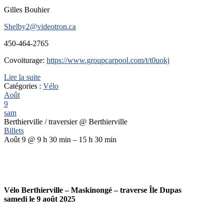
Gilles Bouhier
Shelby2@videotron.ca
450-464-2765
Covoiturage:
https://www.groupcarpool.com/t/t0uokj
Lire la suite
Catégories :
Vélo
Août
9
sam
Berthierville / traversier
@ Berthierville
Billets
Août 9 @ 9 h 30 min – 15 h 30 min
Vélo Berthierville – Maskinongé – traverse Île Dupas
samedi le 9 août 2025