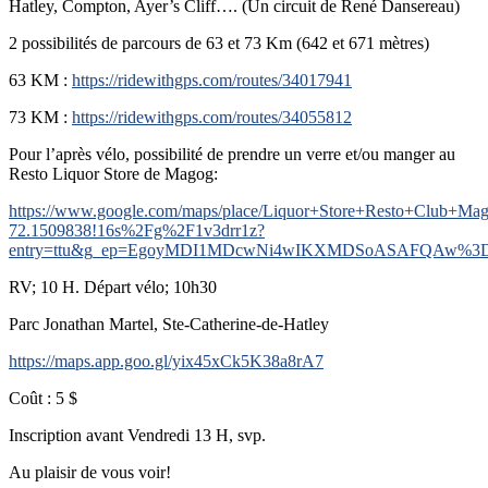
Hatley, Compton, Ayer’s Cliff…. (Un circuit de René Dansereau)
2 possibilités de parcours de 63 et 73 Km (642 et 671 mètres)
63 KM :
https://ridewithgps.com/routes/34017941
73 KM :
https://ridewithgps.com/routes/34055812
Pour l’après vélo, possibilité de prendre un verre et/ou manger au
Resto Liquor Store de Magog:
https://www.google.com/maps/place/Liquor+Store+Resto+Club+M
72.1509838!16s%2Fg%2F1v3drr1z?
entry=ttu&g_ep=EgoyMDI1MDcwNi4wIKXMDSoASAFQAw%
RV; 10 H. Départ vélo; 10h30
Parc Jonathan Martel, Ste-Catherine-de-Hatley
https://maps.app.goo.gl/yix45xCk5K38a8rA7
Coût : 5 $
Inscription avant Vendredi 13 H, svp.
Au plaisir de vous voir!