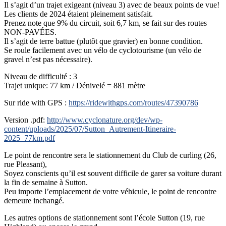
Il s’agit d’un trajet exigeant (niveau 3) avec de beaux points de vue!
Les clients de 2024 étaient pleinement satisfait.
Prenez note que 9% du circuit, soit 6,7 km, se fait sur des routes
NON-PAVÉES.
Il s’agit de terre battue (plutôt que gravier) en bonne condition.
Se roule facilement avec un vélo de cyclotourisme (un vélo de
gravel n’est pas nécessaire).
Niveau de difficulté : 3
Trajet unique: 77 km / Dénivelé = 881 mètre
Sur ride with GPS :
https://ridewithgps.com/routes/47390786
Version .pdf:
http://www.cyclonature.org/dev/wp-
content/uploads/2025/07/Sutton_Autrement-Itineraire-
2025_77km.pdf
Le point de rencontre sera le stationnement du Club de curling (26,
rue Pleasant),
Soyez conscients qu’il est souvent difficile de garer sa voiture durant
la fin de semaine à Sutton.
Peu importe l’emplacement de votre véhicule, le point de rencontre
demeure inchangé.
Les autres options de stationnement sont l’école Sutton (19, rue