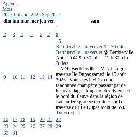
Agenda
Mois
2025
Juil
août 2026
Sep
2027
dim
lun
mar
mer
jeu
ven
sam
1
2
3
4
5
6
7
8
15
Berthierville – traversier
9 h 30 min
Berthierville – traversier
@ Berthierville
Août 15 @ 9 h 30 min – 15 h 30 min
Billets
Vélo Berthierville – Maskinongé –
traverse Île Dupas samedi le 15 août
9
10
11
12
13
14
2026 Vous êtes invités à une
randonnée champêtre passant par de
beaux villages, longeant des rivières et
le bord du fleuve dans la région de
Lanaudière pour se terminer par la
traverse de l’Île Dupas (coût de 5$).
Trajet de[...]
16
17
18
19
20
21
22
23
24
25
26
27
28
29
30
31