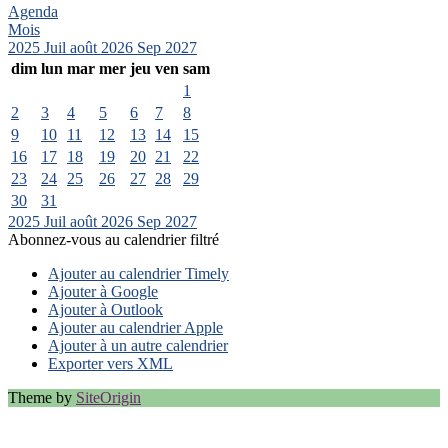
Agenda
Mois
2025
Juil
août 2026
Sep
2027
dim
lun
mar
mer
jeu
ven
sam
1
2
3
4
5
6
7
8
9
10
11
12
13
14
15
16
17
18
19
20
21
22
23
24
25
26
27
28
29
30
31
2025
Juil
août 2026
Sep
2027
Abonnez-vous au calendrier filtré
Ajouter au calendrier Timely
Ajouter à Google
Ajouter à Outlook
Ajouter au calendrier Apple
Ajouter à un autre calendrier
Exporter vers XML
Theme by
SiteOrigin