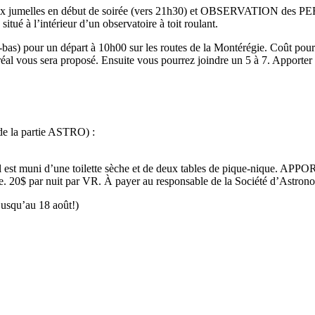
ux jumelles en début de soirée (vers 21h30) et OBSERVATION des PE
itué à l’intérieur d’un observatoire à toit roulant.
s) pour un départ à 10h00 sur les routes de la Montérégie. Coût pour le 
éal vous sera proposé. Ensuite vous pourrez joindre un 5 à 7. Apporter v
de la partie ASTRO) :
il est muni d’une toilette sèche et de deux tables de pique-nique. 
nte. 20$ par nuit par VR. À payer au responsable de la Société d’Astron
jusqu’au 18 août!)