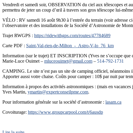
Vendredi et samedi soir, OBSERVATION du ciel aux télescopes et a
permettra de jeter un coup d’œil à travers son gros télescope lui-même s
VÉLO : RV samedi 16 août 9h30 à l’entrée du terrain (voir adresse ci-ba
l’observatoire et des installations de la Société d’Astronomie de Montr
Trajet RWGPS :
https://ridewithgps.com/routes/47784689
Carte PDF :
Saint-Val-rien-de-Milton_-_Astro-V-lo_76_km
Information (sur le trajet) ET INSCRIPTION (Yves ne s’occupe que 
Marie-Luce Ouimet –
mluceouimet@gmail.com
–
514-792-1731
CAMPING. Le site n’est pas un site de camping officiel, néanmoins 
Apporter aussi votre chaise. Coûts pour camper : 10$ par nuit par te
Information à propos des activités astronomiques : (mais en vacances 
Yves Martin,
ymartin@expertconseilpme.com
.
Pour information générale sur la société d’astronomie :
lasam.ca
Covoiturage:
https://www.groupcarpool.com/t/6ausdp
Lire la suite