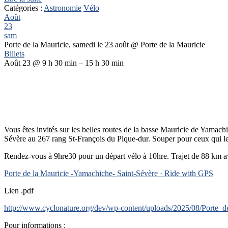
Catégories :
Astronomie
Vélo
Août
23
sam
Porte de la Mauricie, samedi le 23 août
@ Porte de la Mauricie
Billets
Août 23 @ 9 h 30 min – 15 h 30 min
Vous êtes invités sur les belles routes de la basse Mauricie de Yamach
Sévère au 267 rang St-François du Pique-dur. Souper pour ceux qui le d
Rendez-vous à 9hre30 pour un départ vélo à 10hre. Trajet de 88 km av
Porte de la Mauricie -Yamachiche- Saint-Sévère · Ride with GPS
Lien .pdf
http://www.cyclonature.org/dev/wp-content/uploads/2025/08/Porte_
Pour informations :