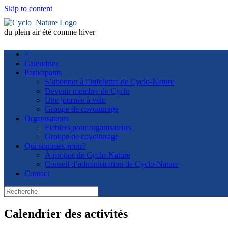
Skip to content
du plein air été comme hiver
<
Calendrier
Participants
S’abonner à l’infolettre de Cyclo-Nature
Devenir membre de Cyclo
Une journée à vélo
Groupe de covoiturage
Organisateurs
Fichiers pour organisateurs
Groupe de covoiturage
Qui sommes-nous?
À propos de Cyclo-Nature
Conseil d’administration de Cyclo-Nature
Contact
Calendrier des activités