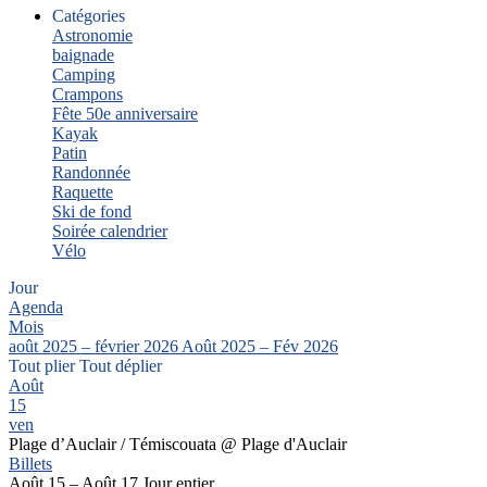
Catégories
Astronomie
baignade
Camping
Crampons
Fête 50e anniversaire
Kayak
Patin
Randonnée
Raquette
Ski de fond
Soirée calendrier
Vélo
Jour
Agenda
Mois
août 2025 – février 2026
Août 2025 – Fév 2026
Tout plier
Tout déplier
Août
15
ven
Plage d’Auclair / Témiscouata
@ Plage d'Auclair
Billets
Août 15 – Août 17
Jour entier